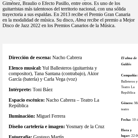
Giménez, Braulio o Efecto Pasillo, entre otros. Es uno de los
guitarristas más talentosos del territorio nacional, con una sólida
trayectoria a sus espaldas. En 2013 recibe el Premio Gran Canaria
en la modalidad de música. Su disco,
Alma
recibe el premio a Mejor
Disco de Jazz 2022 en los Premios Canarios de la Música.
Dirección de escena:
Nacho Cabrera
El alma de
Galdós
Elenco musical:
Yul Ballesteros (guitarrista y
compositor), Tana Santana (contrabajo), Akior
Compañía
García (batería) y Carla Vega (voz)
Balleteros y
Teatro
La
Intérprete:
Toni Báez
República
Espacio escénico:
Nacho Cabrera – Teatro La
Género:
Mú
República
teatro
Iluminación:
Miguel Ferrera
Fecha:
10 d
Diseño cartelería e imagen:
Yosmary de la Cruz
Hora y
lugar:
22:0
Fotografía:
Gustavo Martín