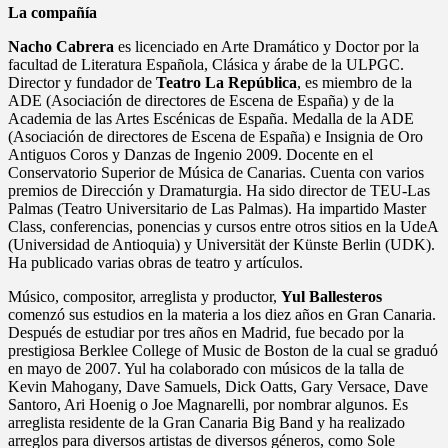
La compañía
Nacho Cabrera
es licenciado en Arte Dramático y Doctor por la
facultad de Literatura Española, Clásica y árabe de la ULPGC.
Director y fundador de
Teatro La República
, es miembro de la
ADE (Asociación de directores de Escena de España) y de la
Academia de las Artes Escénicas de España. Medalla de la ADE
(Asociación de directores de Escena de España) e Insignia de Oro
Antiguos Coros y Danzas de Ingenio 2009. Docente en el
Conservatorio Superior de Música de Canarias. Cuenta con varios
premios de Dirección y Dramaturgia. Ha sido director de TEU-Las
Palmas (Teatro Universitario de Las Palmas). Ha impartido Master
Class, conferencias, ponencias y cursos entre otros sitios en la UdeA
(Universidad de Antioquia) y Universität der Künste Berlin (UDK).
Ha publicado varias obras de teatro y artículos.
Músico, compositor, arreglista y productor,
Yul Ballesteros
comenzó sus estudios en la materia a los diez años en Gran Canaria.
Después de estudiar por tres años en Madrid, fue becado por la
prestigiosa Berklee College of Music de Boston de la cual se graduó
en mayo de 2007. Yul ha colaborado con músicos de la talla de
Kevin Mahogany, Dave Samuels, Dick Oatts, Gary Versace, Dave
Santoro, Ari Hoenig o Joe Magnarelli, por nombrar algunos. Es
arreglista residente de la Gran Canaria Big Band y ha realizado
arreglos para diversos artistas de diversos géneros, como Sole