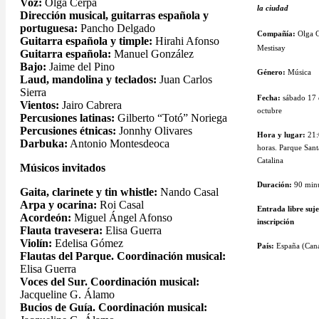
Voz:
Olga Cerpa
la ciudad
Dirección musical, guitarras española y
portuguesa:
Pancho Delgado
Compañía:
Olga 
Guitarra española y timple:
Hirahi Afonso
Mestisay
Guitarra española:
Manuel González
Bajo:
Jaime del Pino
Género:
Música
Laud, mandolina y teclados:
Juan Carlos
Sierra
Fecha:
sábado 17 
Vientos:
Jairo Cabrera
octubre
Percusiones latinas:
Gilberto “Totó” Noriega
Percusiones étnicas:
Jonnhy Olivares
Hora y lugar:
21:
Darbuka:
Antonio Montesdeoca
horas. Parque Sant
Catalina
Músicos invitados
Duración:
90 min
Gaita, clarinete y tin whistle:
Nando Casal
Arpa y ocarina:
Roi Casal
Entrada
libre suj
Acordeón:
Miguel Ángel Afonso
inscripción
Flauta travesera:
Elisa Guerra
Violín:
Edelisa Gómez
País:
España (Cana
Flautas del Parque. Coordinación musical:
Elisa Guerra
Voces del Sur. Coordinación musical:
Jacqueline G. Álamo
Bucios de Guía. Coordinación musical: