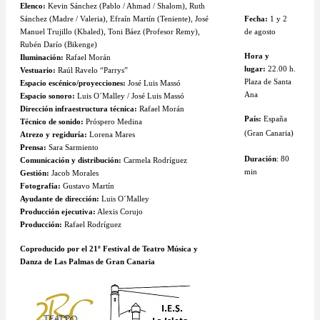
Elenco:
Kevin Sánchez (Pablo / Ahmad / Shalom), Ruth
Sánchez (Madre / Valeria), Efraín Martín (Teniente), José
Fecha:
1 y 2
Manuel Trujillo (Khaled), Toni Báez (Profesor Remy),
de agosto
Rubén Darío (Bikenge)
Hora y
Iluminación:
Rafael Morán
lugar:
22.00 h.
Vestuario:
Raúl Ravelo “Parrys”
Plaza de Santa
Espacio escénico/proyecciones:
José Luis Massó
Ana
Espacio sonoro:
Luis O´Malley / José Luis Massó
Dirección infraestructura técnica:
Rafael Morán
País:
España
Técnico de sonido:
Próspero Medina
(Gran Canaria)
Atrezo y regiduría:
Lorena Mares
Prensa:
Sara Sarmiento
Duración
: 80
Comunicación y distribución:
Carmela Rodríguez
min
Gestión:
Jacob Morales
Fotografía:
Gustavo Martín
Ayudante de dirección:
Luis O´Malley
Producción ejecutiva:
Alexis Corujo
Producción:
Rafael Rodríguez
Coproducido por el 21º Festival de Teatro Música y
Danza de Las Palmas de Gran Canaria