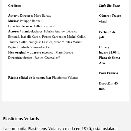
Créditos:
Little Big Bang
Autor y Director
: Marc Bureau
Género:
Teatro
Música
: Philippe Bonnet
visual
Director Técnico:
Gilles Ecomard
Actores / manipuladores
: Fabrice Auvray, Béatrice
Fecha: 8 de
Bensaad, Isabelle Caron, Patrice Carpentier Michel Collin,
julio
Thierry Collin Françoise Lasnier, Marc Mirales Marion
Pepin Elisabeth Sonnendrucker
Hora y
Idea original y aparato escénico:
Marc Bureau
lugar: 22.00 h.
Dirección técnica:
Fabien Chamakoff
Plaza de Santa
Ana
País:
Francia
Página oficial de la compañía:
Plasticiens Volants
Duración: 45
min.
Plasticiens Volants
La compañía Plasticiens Volans, creada en 1976, está instalada