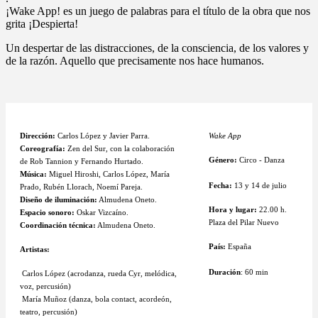
¡Wake App! es un juego de palabras para el título de la obra que nos
grita ¡Despierta!
Un despertar de las distracciones, de la consciencia, de los valores y
de la razón. Aquello que precisamente nos hace humanos.
Dirección:
Carlos López y Javier Parra.
Wake App
Coreografía:
Zen del Sur, con la colaboración
Género:
Circo - Danza
de Rob Tannion y Fernando Hurtado.
Música:
Miguel Hiroshi, Carlos López, María
Fecha:
13 y 14 de julio
Prado, Rubén Llorach, Noemí Pareja.
Diseño de iluminación:
Almudena Oneto.
Hora y lugar:
22.00 h.
Espacio sonoro:
Oskar Vizcaíno.
Plaza del Pilar Nuevo
Coordinación técnica:
Almudena Oneto.
País:
España
Artistas:
Duración
: 60 min
Carlos López (acrodanza, rueda Cyr, melódica,
voz, percusión)
María Muñoz (danza, bola contact, acordeón,
teatro, percusión)