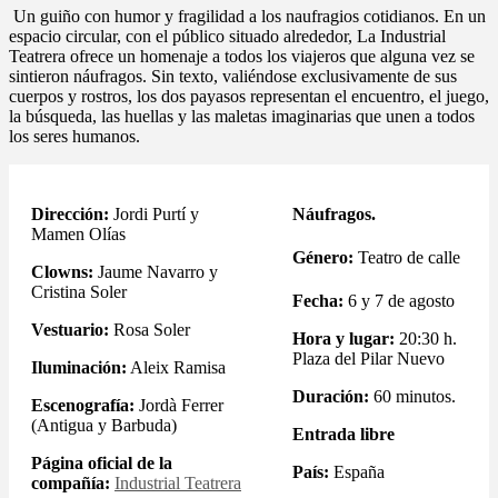
Un guiño con humor y fragilidad a los naufragios cotidianos. En un
espacio circular, con el público situado alrededor, La Industrial
Teatrera ofrece un homenaje a todos los viajeros que alguna vez se
sintieron náufragos. Sin texto, valiéndose exclusivamente de sus
cuerpos y rostros, los dos payasos representan el encuentro, el juego,
la búsqueda, las huellas y las maletas imaginarias que unen a todos
los seres humanos.
Dirección:
Jordi Purtí y
Náufragos.
Mamen Olías
Género:
Teatro de calle
Clowns:
Jaume Navarro y
Cristina Soler
Fecha:
6 y 7 de agosto
Vestuario:
Rosa Soler
Hora y lugar:
20:30 h.
Plaza del Pilar Nuevo
Iluminación:
Aleix Ramisa
Duración:
60 minutos.
Escenografía:
Jordà Ferrer
(Antigua y Barbuda)
Entrada libre
Página oficial de la
País:
España
compañía:
Industrial Teatrera