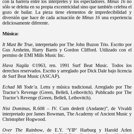
con la barrera entre los intérpretes y los espectadores.
Minus 16
no
sólo se deleita en su propia excentricidad sino que también celebra el
gozo de bailar. La pieza tiene elementos de impredecibilidad y
diversión que hace de cada actuación de
Minus 16
una experiencia
deliciosamente diferente.
Música:
It Must Be True
, interpretado por The John Buzon Trio. Escrito por
Gus Arnheim, Harry Barris y Gordon Clifford. Utilizado con el
permiso de EMI Mills Music Inc.
Hava Nagila
©1963, ren. 1991 Surf Beat Music. Todos los
derechos reservados. Escrito y arreglado por Dick Dale bajo licencia
de Surf Beat Music (ASCAP).
Echad Mi Yode’a
. Letra y música tradicional. Arreglado por The
Tractor’s Revenge (Green, Belleli, Leibovitch). Publicado por The
Tractor’s Revenge (Green, Belleli, Leibovitch).
Nisi Dominus
, R.608 – IV. Cum dederit (Andante)”, de Vivaldi
interpretado por James Bowman, The Academy of Ancient Music y
Christopher Hogwood.
Over The Rainbow
, de E.Y. ‘YIP’ Harburg y Harold Arlen