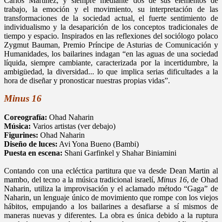
Carlos Martínez, y siempre mediante dos de sus elementos de
trabajo, la emoción y el movimiento, su interpretación de las
transformaciones de la sociedad actual, el fuerte sentimiento de
individualismo y la desaparición de los conceptos tradicionales de
tiempo y espacio. Inspirados en las reflexiones del sociólogo polaco
Zygmut Bauman, Premio Príncipe de Asturias de Comunicación y
Humanidades, los bailarines indagan “en las aguas de una sociedad
líquida, siempre cambiante, caracterizada por la incertidumbre, la
ambigüedad, la diversidad... lo que implica serias dificultades a la
hora de diseñar y pronosticar nuestras propias vidas”.
Minus 16
Coreografía:
Ohad Naharin
Música:
Varios artistas (ver debajo)
Figurines:
Ohad Naharin
Diseño de luces:
Avi Yona Bueno (Bambi)
Puesta en escena:
Shani Garfinkel y Shahar Biniamini
Contando con una ecléctica partitura que va desde Dean Martin al
mambo, del tecno a la música tradicional israelí,
Minus 16
, de Ohad
Naharin, utiliza la improvisación y el aclamado método “Gaga” de
Naharin, un lenguaje único de movimiento que rompe con los viejos
hábitos, empujando a los bailarines a desafiarse a sí mismos de
maneras nuevas y diferentes. La obra es única debido a la ruptura