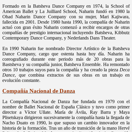
Formado en la Batsheva Dance Company en 1974, la School of
American Ballet y La Juilliard School, Naharin fundó en 1980 la
Ohad Naharin Dance Company con su mujer, Mari Kajiwara,
fallecida en 2001. Desde 1980 hasta 1990, la compañía de Naharin
actuó con gran éxito Naharin comenzó a recibir encargos de otras
compañías de prestigio internacional incluyendo Batsheva, Kibbutz
Contemporary Dance Company, y Nederlands Dans Theater.
En 1990 Naharin fue nombrado Director Artístico de la Batsheva
Dance Company, cargo que ostenta hasta hoy día. Naharin ha
coreografiado durante este periodo más de 20 obras para la
Bastsheva y su compañía junior, Batsheva Ensemble. Ha remontado
otros 10 trabajos suyos para la compañía y ha creado la pieza
Deca
Dance
, que combina extractos de sus obras en un trabajo en
evolución constante.
Compañía Nacional de Danza
La Compañía Nacional de Danza fue fundada en 1979 con el
nombre de Ballet Nacional de España Clásico y tuvo como primer
director a Víctor Ullate. María de Ávila, Ray Barra y Maya
Plisetskaya dirigieron sucesivamente la compañía hasta la llegada de
Nacho Duato en 1990, lo que supuso un cambio innovador en la
historia de la formación. Tras un año de transición de la mano Hervé