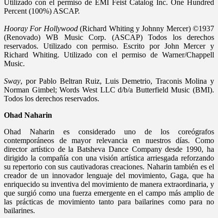
Utilizado con el permiso de EMI Feist Catalog Inc. One Hundred
Percent (100%) ASCAP.
Hooray For Hollywood
(Richard Whiting y Johnny Mercer) ©1937
(Renovado) WB Music Corp. (ASCAP) Todos los derechos
reservados. Utilizado con permiso. Escrito por John Mercer y
Richard Whiting. Utilizado con el permiso de Warner/Chappell
Music.
Sway
, por Pablo Beltran Ruiz, Luis Demetrio, Traconis Molina y
Norman Gimbel; Words West LLC d/b/a Butterfield Music (BMI).
Todos los derechos reservados.
Ohad Naharin
Ohad Naharin es considerado uno de los coreógrafos
contemporáneos de mayor relevancia en nuestros días. Como
director artístico de la Batsheva Dance Company desde 1990, ha
dirigido la compañía con una visión artística arriesgada reforzando
su repertorio con sus cautivadoras creaciones. Naharin también es el
creador de un innovador lenguaje del movimiento, Gaga, que ha
enriquecido su inventiva del movimiento de manera extraordinaria, y
que surgió como una fuerza emergente en el campo más amplio de
las prácticas de movimiento tanto para bailarines como para no
bailarines.