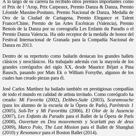
A lo largo de su carrera ha recibido otros premios importantes como
el Prix de l ‘Arop, Prix Carpeaux, Premio Danza & Danza, Premio
Léonide Massine-Positano, Premio Nacional de Danza, Medalla de
Oro de la Ciudad de Cartagena, Premio Elegance et Talent
France/Chine, Premio de las Artes Escénicas (Valencia), Premio
Benois de la Danza por su coreografía Les Enfants du Paradis o el
Premio Danza Valencia. Ha sido receptor de la medalla de honor del
Festival Internacional de Granada para la Compañía Nacional de
Danza en 2013.
Dentro de su repertorio como bailarín destacan los grandes ballets
clásicos y neoclásicos. Ha trabajado además con la mayoría de los
grandes coreógrafos del siglo XX, desde Maurice Béjart a Pina
Bausch, pasando por Mats Ek o William Forsythe, algunos de los
cuales han creado piezas para él.
José Carlos Martínez ha bailado también en prestigiosas compañías
de todo el mundo en calidad de artista invitado. Como coreógrafo ha
creado:
Mi Favorita
(2002),
Delibes-Suite
(2003),
Scaramouche
(para los alumno de la escuela de la Ópera de París),
Paréntesis 1
(2005),
Soli-Ter
y
Mi Favoritita
(2006),
El Olor de la Ausencia
(2007),
Les Enfants du Paradis
para el Ballet de la Ópera de París
(2008),
Ouverture
en
Deu mouvements
y
Scarlatti pas de deux
(2009),
Marco Polo
,
The Last Mission
para el Ballet de Shanghai
(2010) y
Resonance
para el Boston Ballet (2014).