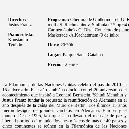
Director:
Programa:
Obertura de Guillermo Tell-G. R
Justus Frantz
moll - S. Rachmaninov, Sinfonía nº 5 op 64 e
Carmen (suite) - G. Bizet Concierto de pian
Piano solista:
Maskerade -A.Kachaturiam (9 de julio)
Konstantin
Tyulkin
Hora:
20:30h
Lugar:
Parque Santa Catalina
Precio:
12 euros
La Filarmónica de las Naciones Unidas celebró el pasado 2010 su
15 aniversario. Este año también coincide con el 20 aniversario del
acontecimiento que inspiró a Leonard Bernstein, Yehudi Menuhin y
Justus Frantz fundar la orquesta: la reunificación de Alemania en el
año después de la caída del Muro de Berlín. Los últimos 15 años
fueron testigos de grandes cambios en Alemania, Europa y el
mundo. Desde 1995, la orquesta ha llevado el mensaje de paz y
libertad por todo el mundo. Jóvenes músicos de más de 40 países y
cinco continentes se reúnen en la Filarmónica de las Naciones