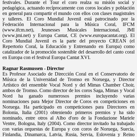
festivales. Durante el Tour el coro realza su misión social y
pedagógica, actuando recíprocamente con coros locales y población
en general para compartir el mundo con ellos con clases magistrales
y talleres. El Coro Mundial Juvenil está patrocinado por la
Federación Internacional para la Música Coral, IFCM
(www.ifcm.net), Jeunesses Musicales Internacional, JMI
(www.jmi.net) y Europa Cantat, CE (www.europacantat.org). El
Coro Mundial Juvenil es la parte del proyecto CREAN (el
Repertorio Coral, la Educación y Entrenando en Europa) como
catalizador de la promoción sostenible del desarrollo del canto coral
en Europa con el festival Europa Cantat XVI.
Ragnar Rasmussen - Director
Es Profesor Asociado de Dirección Coral en el Conservatorio de
Música de la Universidad de Tromso en Noruega, y Director
Artístico del ensemble Vocal Nord y del Mimas Chamber Choir,
ambos de Tromso. Como director de los coros Saga, Mimas y Vocal
Nord ha ganado numerosos premios incluyendo varias
nominaciones para Mejor Director de Coros en competiciones en
Noruega. Ha participado en competiciones para Directores en
Bolonia, Italia (2001) obteniendo primeros premios y ha sido
nominado, entre otros al Albo d'oro de la Fondazione Mariele
Ventre, Bologna, Italy (2004). Como director invitado ha trabajado
con varias orquestas de Europa y con coros de Noruega, Suecia,
Finlandia, Dinamarca, Latvia, Rusia, Servia, Eslovenia y Reino