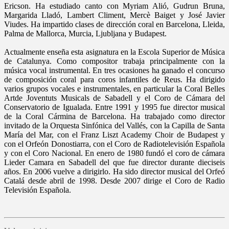
Ericson. Ha estudiado canto con Myriam Alió, Gudrun Bruna,
Margarida Lladó, Lambert Climent, Mercè Baiget y José Javier
Viudes. Ha impartido clases de dirección coral en Barcelona, Lleida,
Palma de Mallorca, Murcia, Ljubljana y Budapest.
Actualmente enseña esta asignatura en la Escola Superior de Música
de Catalunya. Como compositor trabaja principalmente con la
música vocal instrumental. En tres ocasiones ha ganado el concurso
de composición coral para coros infantiles de Reus. Ha dirigido
varios grupos vocales e instrumentales, en particular la Coral Belles
Artde Joventuts Musicals de Sabadell y el Coro de Cámara del
Conservatorio de Igualada. Entre 1991 y 1995 fue director musical
de la Coral Cármina de Barcelona. Ha trabajado como director
invitado de la Orquesta Sinfónica del Vallés, con la Capilla de Santa
María del Mar, con el Franz Liszt Academy Choir de Budapest y
con el Orfeón Donostiarra, con el Coro de Radiotelevisión Española
y con el Coro Nacional. En enero de 1980 fundó el coro de cámara
Lieder Camara en Sabadell del que fue director durante dieciseis
años. En 2006 vuelve a dirigirlo. Ha sido director musical del Orfeó
Catalá desde abril de 1998. Desde 2007 dirige el Coro de Radio
Televisión Española.