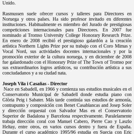
Unido.
Rasmussen suele ofrecer cursos y talleres para Directores en
Noruega y otros países. Ha sido profesor invitado en diferentes
instituciones. Habitualmente es miembro del Jurado de prestigiosas
competiciones internacionales para Directores. En 2007 fue
nominado al Tromso University College Honorary Research Prize.
En enero de 2008 recibió el prestigioso galardón a la creación
artística Northern Lights Prize por su trabajo con el Coro Mimas y
Vocal Nord, sus actividades docentes internacionales y por la
promoción exterior de la cultura noruega, y en diciembre de 2008
fue galardonado con el Honorary Prize of The Town of Tromso por
sus extraordinarios logros artísticos, su contribución artística a sus
conciudadanos y a su ciudad nata.
Joseph Vila i Casañas - Director
Nace en Sabadell, en 1966 y comienza sus estudios musicales en el
Conservatorio Municipal de Sabadell donde estudia piano con
Glòria Peig i Sabater. Más tarde continúa sus estudios de armonía,
contrapunto y composición con Benet Casablancas and Josep Soler
y dirección orquestal con Salvador Mas en el Conservatorio
Superior de Badalona y Barcelona respectivamente. Paralelamente
trabaja dirección coral con Manuel Cabero, Pierre Cao y Laszlo
Heltay, entre otros, en varios cursos dentro y fuera de España.
Durante el curso académico 1995/96 estudia en Suecia con Eric