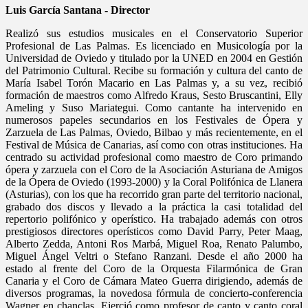
Luis García Santana - Director
Realizó sus estudios musicales en el Conservatorio Superior
Profesional de Las Palmas. Es licenciado en Musicología por la
Universidad de Oviedo y titulado por la UNED en 2004 en Gestión
del Patrimonio Cultural. Recibe su formación y cultura del canto de
María Isabel Torón Macario en Las Palmas y, a su vez, recibió
formación de maestros como Alfredo Kraus, Sesto Bruscantini, Elly
Ameling y Suso Mariategui. Como cantante ha intervenido en
numerosos papeles secundarios en los Festivales de Ópera y
Zarzuela de Las Palmas, Oviedo, Bilbao y más recientemente, en el
Festival de Música de Canarias, así como con otras instituciones. Ha
centrado su actividad profesional como maestro de Coro primando
ópera y zarzuela con el Coro de la Asociación Asturiana de Amigos
de la Ópera de Oviedo (1993-2000) y la Coral Polifónica de Llanera
(Asturias), con los que ha recorrido gran parte del territorio nacional,
grabado dos discos y llevado a la práctica la casi totalidad del
repertorio polifónico y operístico. Ha trabajado además con otros
prestigiosos directores operísticos como David Parry, Peter Maag,
Alberto Zedda, Antoni Ros Marbá, Miguel Roa, Renato Palumbo,
Miguel Ángel Veltri o Stefano Ranzani. Desde el año 2000 ha
estado al frente del Coro de la Orquesta Filarmónica de Gran
Canaria y el Coro de Cámara Mateo Guerra dirigiendo, además de
diversos programas, la novedosa fórmula de concierto-conferencia
Wagner en chanclas. Ejerció como profesor de canto y canto coral