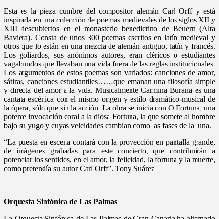
Esta es la pieza cumbre del compositor alemán Carl Orff y está
inspirada en una colección de poemas medievales de los siglos XII y
XIII descubiertos en el monasterio benedictino de Beuern (Alta
Baviera). Consta de unos 300 poemas escritos en latín medieval y
otros que lo están en una mezcla de alemán antiguo, latín y francés.
Los goliardos, sus anónimos autores, eran cléricos o estudiantes
vagabundos que llevaban una vida fuera de las reglas institucionales.
Los argumentos de estos poemas son variados: canciones de amor,
sátiras, canciones estudiantiles……que emanan una filosofía simple
y directa del amor a la vida. Musicalmente Carmina Burana es una
cantata escénica con el mismo origen y estilo dramático-musical de
la ópera, sólo que sin la acción. La obra se inicia con O Fortuna, una
potente invocación coral a la diosa Fortuna, la que somete al hombre
bajo su yugo y cuyas veleidades cambian como las fases de la luna.
“La puesta en escena contará con la proyección en pantalla grande,
de imágenes grabadas para este concierto, que contribuirán a
potenciar los sentidos, en el amor, la felicidad, la fortuna y la muerte,
como pretendía su autor Carl Orff”. Tony Suárez
Orquesta Sinfónica de Las Palmas
La Orquesta Sinfónica de Las Palmas de Gran Canaria ha alternado