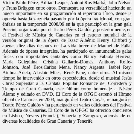
Víctor Pablo Pérez, Adrian Leaper, Antoni Ros Marbá, John Nelson
y Frans Brüggen entre otros. Demuestra su versatilidad haciendo un
hueco importante en su programación al repertorio lírico, desde la
opereta hasta la zarzuela pasando por la ópera tradicional, con gran
énfasis en la temporada 2008/09 en la que participó en la gran gala
Puccini, organizada por el Teatro Pérez Galdós y, posteriormente, en
el Festival de Música de Canarias en el estreno mundial de la
versión original de la ópera de Isaac Albéniz Henry Clifford y
apenas diez días después en La vida breve de Manuel de Falla.
Además de óperas integrales, ha participado en innumerables galas
líricas con importantes cantantes como Nancy Fabiola Herrera,
Maria Guleghina, Cristina Gallardo-Domâs, Anthony Rolfe-
Johnson, José Bros,Carlos Mena, Nancy Argenta, Isabel Rey,
Ainhoa Arteta, Alastair Miles, René Pape, entre otros. Al mismo
tiempo ha intervenido en otros espectáculos, desde el musical Jesús
Christ Superstar a la Cantata Popular Romance del Corredera y
Tiempo de Gran Canaria, este último como homenaje a Néstor
Álamo y editado en DVD. El Coro de la OFGC estrenó el Himno
oficial de Canarias en 2003, inauguró el Teatro Cuyás, reinauguró el
Teatro Pérez Galdós y ha participado en varias ediciones del Festival
de Música de Canarias. El Coro de la OFGC ha ofrecido conciertos
en Lisboa, Nevers (Francia), Venecia y Zaragoza, además de en
diversas localidades de Gran Canaria y Tenerife.