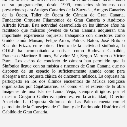
en su programación, desde 1999, conciertos sinfónicos con
prestaciones para Amigos Canarios de la Zarzuela, Amigos Canarios
de la Ópera, Taller de Ópera de Cámara de Gran Canaria,
Fundación Orquesta Filarmónica de Gran Canaria o Auditorio
Alfredo Kraus. Esta actividad desarrollada en los últimos años ha
facilitado que músicos jóvenes de Gran Canaria adquieran una
importante experiencia orquestal trabajando con directores como
Guido Jamón-Marsan, Felipe Amor, Patrick Baton, José Brito o
Ricardo Frizza, entre otros. Dentro de la actividad sinfónica, la
ODLP ha acompañado a solistas como Radovan Caballón,
Francisco Martínez Ramos, Salvador Mir, Sergio Marrero o Víctor
Parra. Los ciclos de concierto de cámara han permitido que la
Sinfónica llegue con su música a rincones de Gran Canaria que no
disponen de un espacio lo suficientemente grande como para
albergar a una orquesta clásica de cincuenta músicos. La orquesta ha
participado en los dos últimos encuentros de Música Religiosa
organizados por CajaCanarias, así como en el estreno de la obra
Imágenes de una Isla de Laura Vega, siempre dirigidos por el
maestro Gregorio Gutiérrez quien es, en la actualidad, Director
Asociado. La Orquesta Sinfónica de Las Palmas cuenta con el
patrocinio de la Consejería de Cultura y de Patrimonio Histórico del
Cabildo de Gran Canaria.